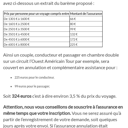
avez ci‐dessous un extrait du barème proposé :
Prix par personne pour un voyage compris entre
Montant de l’assurance
De 1301 € à 1600 €
66 €
De 1601 € à 2500 €
80 €
De 2501 € à 3500 €
99 €
De 3501 € à 4500 €
132 €
De 4501 € à 6000 €
172 €
De 6001 € à 8000 €
225 €
Ainsi un couple, conducteur et passager en chambre double
sur un circuit l’Ouest Américain Tour par exemple, sera
couvert en annulation et complémentaire assistance pour :
225 euros pour le conducteur,
99 euros pour le passager,
Soit
324 euros
c’est à dire environ 3,5 % du prix du voyage.
Attention, nous vous conseillons de souscrire à l’assurance en
même temps que votre inscription.
Vous ne serez assuré qu’à
partir de l’enregistrement de votre demande, soit quelques
jours après votre envoi. Si l’assurance annulation était